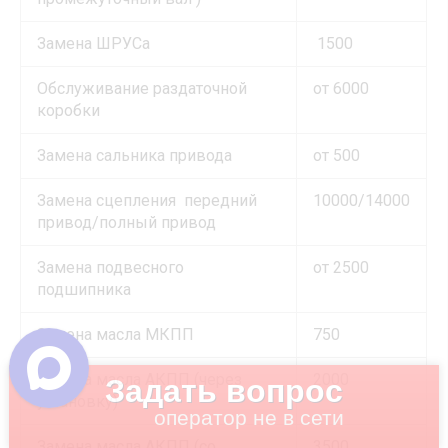
Замена ШРУСа
1500
Обслуживание раздаточной
от 6000
коробки
Замена сальника привода
от 500
Замена сцепления передний
10000/14000
привод/полный привод
Замена подвесного
от 2500
подшипника
Замена масла МКПП
750
Замена масла АКПП (через
2000
Задать вопрос
установку)
оператор не в сети
Замена масла АКПП (со
3500