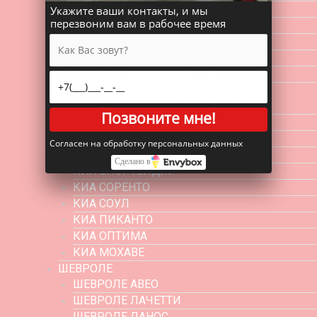
ХЕНДАЙ I20
Укажите ваши контакты, и мы
перезвоним вам в рабочее время
ХЕНДАЙ I30
ХЕНДАЙ I40
ХЕНДАЙ ПОРТЕР
ХЕНДАЙ СТАРЕКС
КИА
КИА РИО
Позвоните мне!
КИА СПЕКТРА
КИА ЦЕРАТО
Согласен на обработку персональных данных
КИА СИД
Сделано в
КИА СПОРТЕЙДЖ
КИА СОРЕНТО
КИА СОУЛ
КИА ПИКАНТО
КИА ОПТИМА
КИА МОХАВЕ
ШЕВРОЛЕ
ШЕВРОЛЕ АВЕО
ШЕВРОЛЕ ЛАЧЕТТИ
ШЕВРОЛЕ ЛАНОС