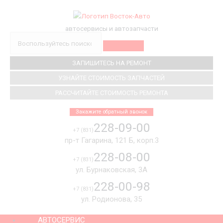
Перейти
к
содержимому
автосервисы и автозапчасти
Поиск
ЗАПИШИТЕСЬ НА РЕМОНТ
УЗНАЙТЕ СТОИМОСТЬ ЗАПЧАСТЕЙ
РАССЧИТАЙТЕ СТОИМОСТЬ РЕМОНТА
Закажите обратный звонок
228-09-00
+7 (831)
пр-т Гагарина, 121 Б, корп.3
228-08-00
+7 (831)
ул. Бурнаковская, 3А
228-00-98
+7 (831)
ул. Родионова, 35
АВТОСЕРВИС